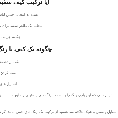
آیا ترکیب کیف سفید
بسته به انتخاب جنس لباسی که می خواهید با آن ست کنید؛ گزینه مناسبی به نظر می رسد.
انتخاب یک ظاهر سفید برای روشن کردن روزهای تاریک پاییزی و زمستانی بسیار مناسب است.
چکمه چرمی سفید با یک ژاکت سفید جیر بهترین انتخاب جهت ست کردن است.
چگونه یک کیف با رنگ
یکی از دغدغه های بانوان ست کردن کیفی با رنگ سفید با تمام استایل ها است.
ست کردن استایل ها با کیف‌های سفید مانند بازی با رنگ ها به حساب می آید.
استایل های مختلف، شخصیت و طراوت را به ظواهری با یک رنگ می بخشند.
 باشید زمانی که این بازی رنگ را به سمت رنگ های پاستیلی و ملیح مانند سب
 استایل رسمی و شیک علاقه مند هستید از ترکیب تک رنگ های خنثی مانند: کرم